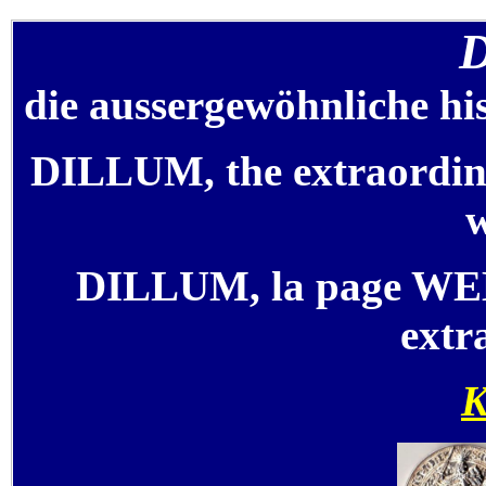
D
die aussergewöhnliche his
DILLUM, the extraordinar
w
DILLUM, la page WEB 
extr
K