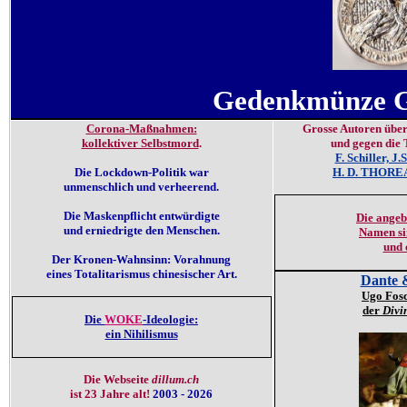
Gedenkmünze Gr
Corona-Maßnahmen:
Grosse Autoren über
kollektiver Selbstmord
.
und gegen die 
F. Schiller, J.
Die Lockdown-Politik war
H. D. THOREAU
unmenschlich und verheerend.
Die Maskenpflicht entwürdigte
Die angeb
und erniedrigte den Menschen.
Namen si
und 
Der Kronen-Wahnsinn: Vorahnung
eines Totalitarismus chinesischer Art.
Dante 
Ugo Fosc
der
Divi
Die
WOKE
-Ideologie:
ein Nihilismus
Die Webseite
dillum.ch
ist 23 Jahre alt!
2003 - 2026