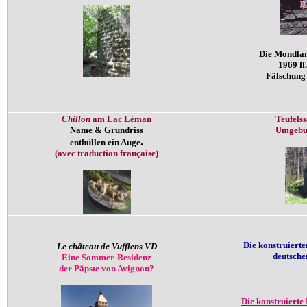
Die Mondla
1969 ff.
Fälschung 
Chillon
am Lac Léman
Teufels
Name & Grundriss
Umgebu
.
enthüllen ein Auge
(avec traduction française)
Die konstruierte
Le château de Vufflens VD
deutsche
Eine Sommer-Residenz
der Päpste von Avignon?
Die konstruierte 