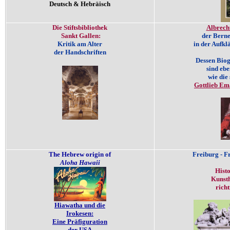
Deutsch & Hebräisch
Die Stiftsbibliothek
Albrech
Sankt Gallen:
der Berne
Kritik am Alter
in der Aufkl
der Handschriften
Dessen Bio
sind eb
wie die
Gottlieb Em
The Hebrew origin of
Freiburg - F
Aloha Hawaii
Hist
Kunsth
richt
Hiawatha und die
Irokesen:
Eine Präfiguration
der USA