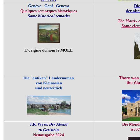
Genève - Genf - Geneva
Die
Quelques remarques historiques
der alt
Some historical remarks
The Matrix o
Some elem
L'origine du nom le MÔLE
Die "antiken" Ländernamen
There was n
the Al
von Kleinasien
sind neuzeitlich
J.R. Wyss:
Der Abend
Die Mond
ist 5
zu Geristein
Neuausgabe 2024