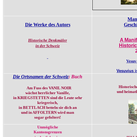
Mani
Die Werke des Autors
Geschi
A Manif
Historische Denkmäler
Historic
in der Schweiz
Vesuv
Vesuvius i
Die Ortsnamen der Schweiz
: Buch
Historisch
Am Fuss des VANIL NOIR
und heimatk
wächst herrlicher Vanille,
in KRIEGSTETTEN sind die Leute sehr
kriegerisch,
in BETTLACH betteln sie dich an
und in AFFOLTERN wird man
sogar gefoltert!
Unmögliche
Kantonsgrenzen