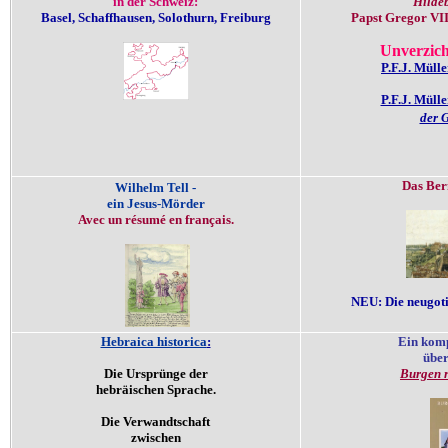
in der Schweiz:
Hilde
Basel, Schaffhausen, Solothurn, Freiburg
Papst Gregor VII
Unverzic
P.F.J. Mülle
P.F.J. Müll
der 
Wilhelm Tell -
ein Jesus-Mörder
Avec un résumé en français.
NEU: Die neugot
Hebraica historica
:
Ein komp
über
Die Ursprünge der
Burgen 
hebräischen Sprache.
Die Verwandtschaft
zwischen